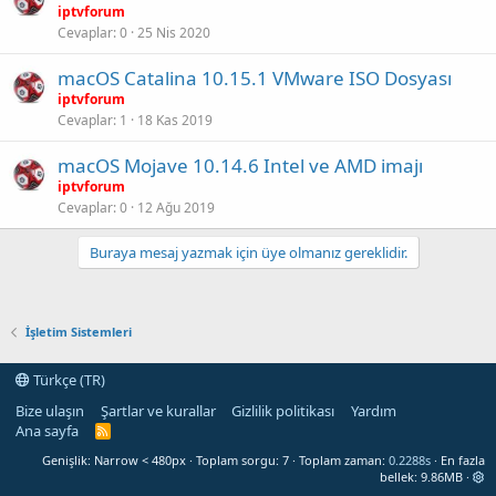
iptvforum
Cevaplar
0
25 Nis 2020
macOS Catalina 10.15.1 VMware ISO Dosyası
iptvforum
Cevaplar
1
18 Kas 2019
macOS Mojave 10.14.6 Intel ve AMD imajı
iptvforum
Cevaplar
0
12 Ağu 2019
Buraya mesaj yazmak için üye olmanız gereklidir.
İşletim Sistemleri
Türkçe (TR)
Bize ulaşın
Şartlar ve kurallar
Gizlilik politikası
Yardım
Ana sayfa
R
S
Genişlik
Toplam sorgu
7
Toplam zaman
0.2288s
En fazla
S
bellek
9.86MB