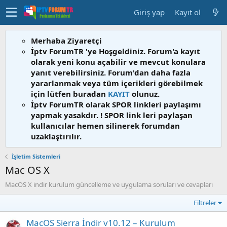
Giriş yap
Kayıt ol
Merhaba Ziyaretçi
İptv ForumTR 'ye Hoşgeldiniz. Forum'a kayıt
olarak yeni konu açabilir ve mevcut konulara
yanıt verebilirsiniz. Forum'dan daha fazla
yararlanmak veya tüm içerikleri görebilmek
için lütfen buradan
KAYIT
olunuz.
İptv ForumTR olarak SPOR linkleri paylaşımı
yapmak yasakdır. ! SPOR link leri paylaşan
kullanıcılar hemen silinerek forumdan
uzaklaştırılır.
İşletim Sistemleri
Mac OS X
MacOS X indir kurulum güncelleme ve uygulama soruları ve cevapları
Filtreler
MacOS Sierra İndir v10.12 – Kurulum