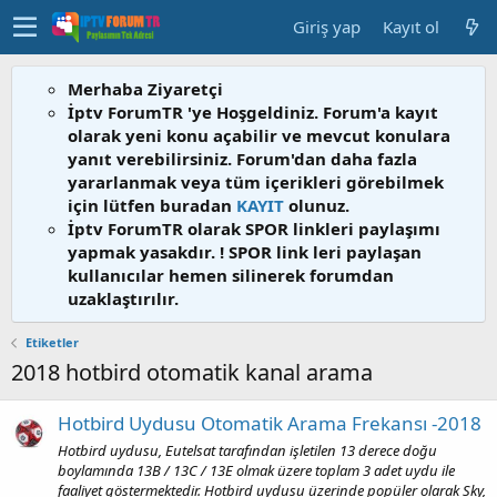
Giriş yap
Kayıt ol
Merhaba Ziyaretçi
İptv ForumTR 'ye Hoşgeldiniz. Forum'a kayıt
olarak yeni konu açabilir ve mevcut konulara
yanıt verebilirsiniz. Forum'dan daha fazla
yararlanmak veya tüm içerikleri görebilmek
için lütfen buradan
KAYIT
olunuz.
İptv ForumTR olarak SPOR linkleri paylaşımı
yapmak yasakdır. ! SPOR link leri paylaşan
kullanıcılar hemen silinerek forumdan
uzaklaştırılır.
Etiketler
2018 hotbird otomatik kanal arama
Hotbird Uydusu Otomatik Arama Frekansı -2018
Hotbird uydusu, Eutelsat tarafından işletilen 13 derece doğu
boylamında 13B / 13C / 13E olmak üzere toplam 3 adet uydu ile
faaliyet göstermektedir. Hotbird uydusu üzerinde popüler olarak Sky,