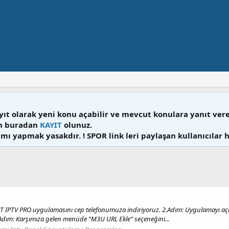
yıt olarak yeni konu açabilir ve mevcut konulara yanıt ver
en buradan
KAYIT
olunuz.
mı yapmak yasakdır. ! SPOR link leri paylaşan kullanıcılar 
 IPTV PRO uygulamasını cep telefonumuza indiriyoruz. 2.Adım: Uygulamayı a
3.Adım: Karşımıza gelen menüde “M3U URL Ekle” seçeneğini...