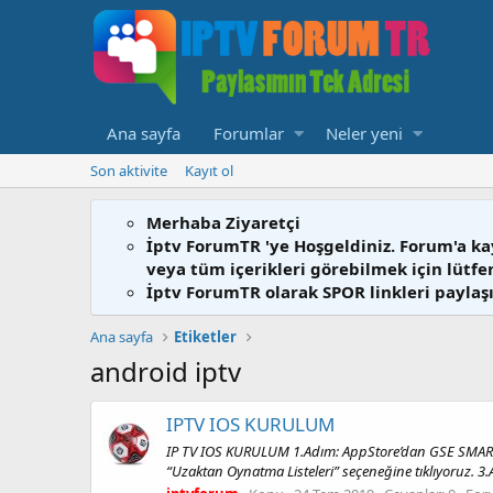
Ana sayfa
Forumlar
Neler yeni
Son aktivite
Kayıt ol
Merhaba Ziyaretçi
İptv ForumTR 'ye Hoşgeldiniz. Forum'a ka
veya tüm içerikleri görebilmek için lütf
İptv ForumTR olarak SPOR linkleri paylaşı
Ana sayfa
Etiketler
android iptv
IPTV IOS KURULUM
IP TV IOS KURULUM 1.Adım: AppStore’dan GSE SMART
“Uzaktan Oynatma Listeleri” seçeneğine tıklıyoruz. 