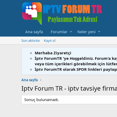
Ana sayfa
Forumlar
Neler yeni
Son aktivite
Kayıt ol
Merhaba Ziyaretçi
İptv ForumTR 'ye Hoşgeldiniz. Forum'a ka
veya tüm içerikleri görebilmek için lütf
İptv ForumTR olarak SPOR linkleri paylaşı
Ana sayfa
Iptv Forum TR - iptv tavsiye firm
Sonuç bulunamadı.