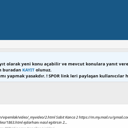
yıt olarak yeni konu açabilir ve mevcut konulara yanıt ver
en buradan
KAYIT
olunuz.
mı yapmak yasakdır. ! SPOR link leri paylaşan kullanıcılar 
om/vipemlak/video/_myvideo/2.html Sabit Kanca 2 https://m.my.mail.ru/gmail.co
o/1863.html ejdarhanı nasıl egitirsin 2...