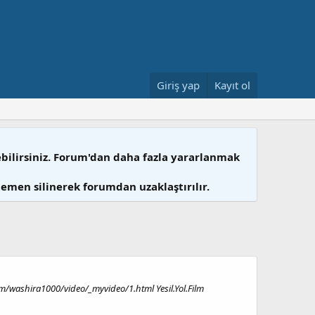
Giriş yap
Kayıt ol
ebilirsiniz. Forum'dan daha fazla yararlanmak
hemen silinerek forumdan uzaklaştırılır.
m/washira1000/video/_myvideo/1.html Yesil.Yol.Film