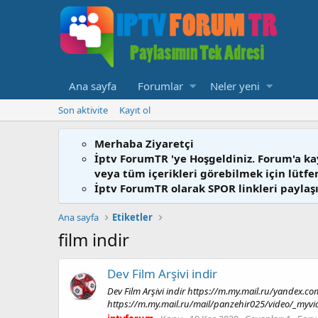
Ana sayfa
Forumlar
Neler yeni
Son aktivite
Kayıt ol
Merhaba Ziyaretçi
İptv ForumTR 'ye Hoşgeldiniz. Forum'a ka
veya tüm içerikleri görebilmek için lütf
İptv ForumTR olarak SPOR linkleri paylaşı
Ana sayfa
Etiketler
film indir
Dev Film Arşivi indir
Dev Film Arşivi indir https://m.my.mail.ru/yandex.c
https://m.my.mail.ru/mail/panzehir025/video/_myvide