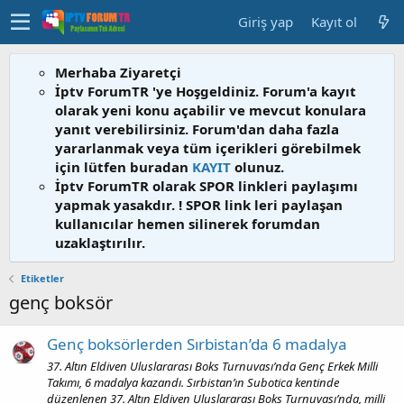
Giriş yap
Kayıt ol
Merhaba Ziyaretçi
İptv ForumTR 'ye Hoşgeldiniz. Forum'a kayıt
olarak yeni konu açabilir ve mevcut konulara
yanıt verebilirsiniz. Forum'dan daha fazla
yararlanmak veya tüm içerikleri görebilmek
için lütfen buradan
KAYIT
olunuz.
İptv ForumTR olarak SPOR linkleri paylaşımı
yapmak yasakdır. ! SPOR link leri paylaşan
kullanıcılar hemen silinerek forumdan
uzaklaştırılır.
Etiketler
genç boksör
Genç boksörlerden Sırbistan’da 6 madalya
37. Altın Eldiven Uluslararası Boks Turnuvası’nda Genç Erkek Milli
Takımı, 6 madalya kazandı. Sırbistan’ın Subotica kentinde
düzenlenen 37. Altın Eldiven Uluslararası Boks Turnuvası’nda, milli