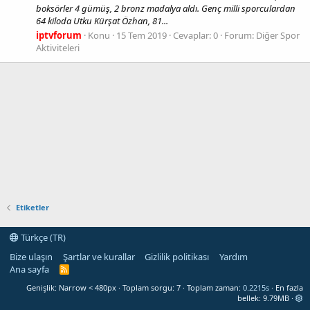
boksörler 4 gümüş, 2 bronz madalya aldı. Genç milli sporculardan
64 kiloda Utku Kürşat Özhan, 81...
iptvforum
Konu
15 Tem 2019
Cevaplar: 0
Forum:
Diğer Spor
Aktiviteleri
Etiketler
Türkçe (TR)
Bize ulaşın
Şartlar ve kurallar
Gizlilik politikası
Yardım
Ana sayfa
R
S
Genişlik
Toplam sorgu
7
Toplam zaman
0.2215s
En fazla
S
bellek
9.79MB