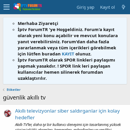
Giriş yap
Kayıt ol
Merhaba Ziyaretçi
İptv ForumTR 'ye Hoşgeldiniz. Forum'a kayıt
olarak yeni konu açabilir ve mevcut konulara
yanıt verebilirsiniz. Forum'dan daha fazla
yararlanmak veya tüm içerikleri görebilmek
için lütfen buradan
KAYIT
olunuz.
İptv ForumTR olarak SPOR linkleri paylaşımı
yapmak yasakdır. ! SPOR link leri paylaşan
kullanıcılar hemen silinerek forumdan
uzaklaştırılır.
Etiketler
güvenlik akıllı tv
Akıllı televizyonlar siber saldırganlar için kolay
hedefler
Akıllı TV’ler, daha iyi bir kullanıcı deneyimi için tasarlanmış yüksek
çözünürlüklü ekranları, kameraları, mikrofonları ve yenilikçi