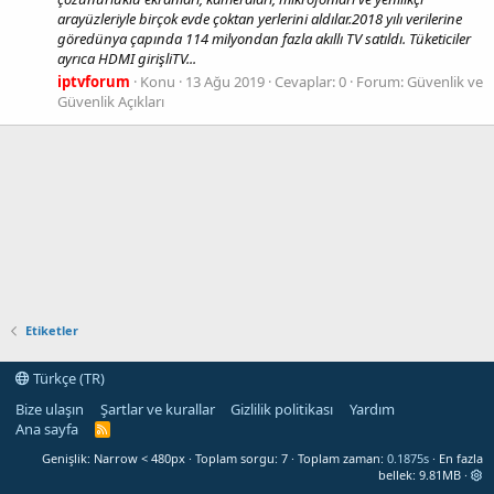
arayüzleriyle birçok evde çoktan yerlerini aldılar.2018 yılı verilerine
göredünya çapında 114 milyondan fazla akıllı TV satıldı. Tüketiciler
ayrıca HDMI girişliTV...
iptvforum
Konu
13 Ağu 2019
Cevaplar: 0
Forum:
Güvenlik ve
Güvenlik Açıkları
Etiketler
Türkçe (TR)
Bize ulaşın
Şartlar ve kurallar
Gizlilik politikası
Yardım
Ana sayfa
R
S
Genişlik
Toplam sorgu
7
Toplam zaman
0.1875s
En fazla
S
bellek
9.81MB