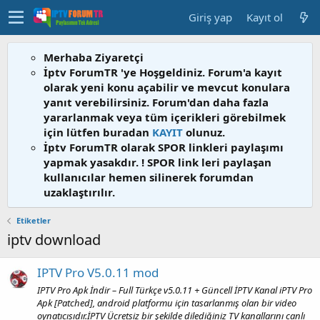
Giriş yap
Kayıt ol
Merhaba Ziyaretçi
İptv ForumTR 'ye Hoşgeldiniz. Forum'a kayıt
olarak yeni konu açabilir ve mevcut konulara
yanıt verebilirsiniz. Forum'dan daha fazla
yararlanmak veya tüm içerikleri görebilmek
için lütfen buradan
KAYIT
olunuz.
İptv ForumTR olarak SPOR linkleri paylaşımı
yapmak yasakdır. ! SPOR link leri paylaşan
kullanıcılar hemen silinerek forumdan
uzaklaştırılır.
Etiketler
iptv download
IPTV Pro V5.0.11 mod
IPTV Pro Apk İndir – Full Türkçe v5.0.11 + Güncell İPTV Kanal iPTV Pro
Apk [Patched], android platformu için tasarlanmış olan bir video
oynatıcısıdır.İPTV Ücretsiz bir şekilde dilediğiniz TV kanallarını canlı