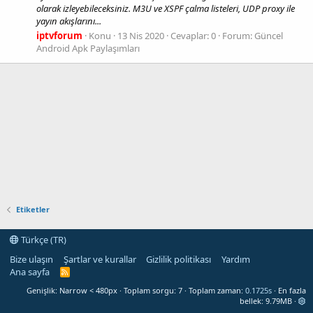
olarak izleyebileceksiniz. M3U ve XSPF çalma listeleri, UDP proxy ile
yayın akışlarını...
iptvforum
Konu
13 Nis 2020
Cevaplar: 0
Forum:
Güncel
Android Apk Paylaşımları
Etiketler
Türkçe (TR)
Bize ulaşın
Şartlar ve kurallar
Gizlilik politikası
Yardım
Ana sayfa
R
S
Genişlik
Toplam sorgu
7
Toplam zaman
0.1725s
En fazla
S
bellek
9.79MB