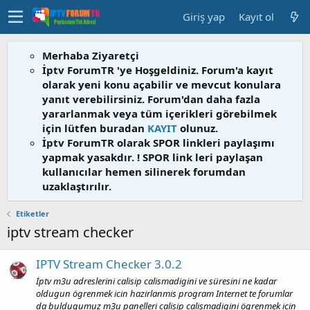
Giriş yap
Kayıt ol
Merhaba Ziyaretçi
İptv ForumTR 'ye Hoşgeldiniz. Forum'a kayıt
olarak yeni konu açabilir ve mevcut konulara
yanıt verebilirsiniz. Forum'dan daha fazla
yararlanmak veya tüm içerikleri görebilmek
için lütfen buradan
KAYIT
olunuz.
İptv ForumTR olarak SPOR linkleri paylaşımı
yapmak yasakdır. ! SPOR link leri paylaşan
kullanıcılar hemen silinerek forumdan
uzaklaştırılır.
Etiketler
iptv stream checker
IPTV Stream Checker 3.0.2
İptv m3u adreslerini calisip calismadigini ve süresini ne kadar
oldugun ögrenmek icin hazirlanmis program Internet te forumlar
da buldugumuz m3u panelleri calisip calismadigini ögrenmek icin