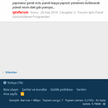
yapmaniz gerek m3u paneli kopya yapistir yöntemini kullanarak
paneli resim deki gibi panoya...
iptvforum
Konu
26 Haz 2019
Cevaplar: 2
Forum:
Iptv Panel
Görüntüleme Programları
Etiketler
Türkçe (TR)
Bize ulaşın
Şartlar ve kurallar
Gizlilik politikası
Yardım
Ana sayfa
R
S
Genişlik
Toplam sorgu
7
Toplam zaman
0.2760s
En fazla
S
bellek
9.79MB