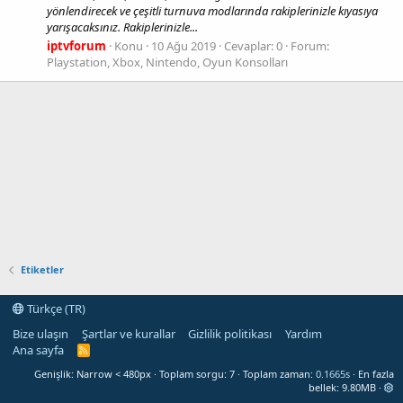
yönlendirecek ve çeşitli turnuva modlarında rakiplerinizle kıyasıya
yarışacaksınız. Rakiplerinizle...
iptvforum
Konu
10 Ağu 2019
Cevaplar: 0
Forum:
Playstation, Xbox, Nintendo, Oyun Konsolları
Etiketler
Türkçe (TR)
Bize ulaşın
Şartlar ve kurallar
Gizlilik politikası
Yardım
Ana sayfa
R
S
Genişlik
Toplam sorgu
7
Toplam zaman
0.1665s
En fazla
S
bellek
9.80MB