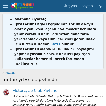
Giriş yap
Kayıt ol
Merhaba Ziyaretçi
İptv ForumTR 'ye Hoşgeldiniz. Forum'a kayıt
olarak yeni konu açabilir ve mevcut konulara
yanıt verebilirsiniz. Forum'dan daha fazla
yararlanmak veya tüm içerikleri görebilmek
için lütfen buradan
KAYIT
olunuz.
İptv ForumTR olarak SPOR linkleri paylaşımı
yapmak yasakdır. ! SPOR link leri paylaşan
kullanıcılar hemen silinerek forumdan
uzaklaştırılır.
Etiketler
motorcycle club ps4 indir
Motorcycle Club PS4 İndir
Motorcycle Club PS4 İndir Motorcycle Club İndir, Aksiyon dolu motor
yarışlarında yerinizi alacağınız Motorcycle Club oyununda
Kawasaki, BMW, Honda, Yamaha gibi 22 adet lisanslı motosikleti