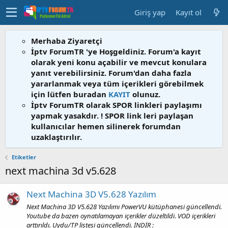
Giriş yap
Kayıt ol
Merhaba Ziyaretçi
İptv ForumTR 'ye Hoşgeldiniz. Forum'a kayıt
olarak yeni konu açabilir ve mevcut konulara
yanıt verebilirsiniz. Forum'dan daha fazla
yararlanmak veya tüm içerikleri görebilmek
için lütfen buradan
KAYIT
olunuz.
İptv ForumTR olarak SPOR linkleri paylaşımı
yapmak yasakdır. ! SPOR link leri paylaşan
kullanıcılar hemen silinerek forumdan
uzaklaştırılır.
Etiketler
next machina 3d v5.628
Next Machina 3D V5.628 Yazılım
Next Machina 3D V5.628 Yazılımı PowerVU kütüphanesi güncellendi.
Youtube da bazen oynatılamayan içerikler düzeltildi. VOD içerikleri
arttırıldı. Uydu/TP listesi güncellendi. İNDİR :