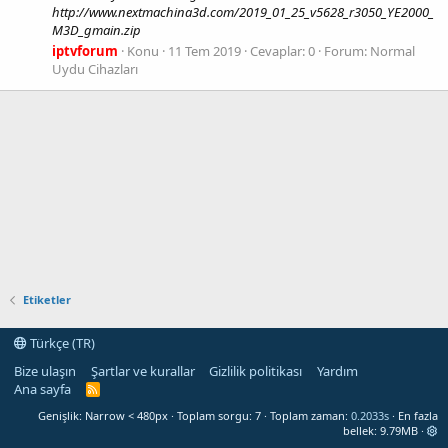
http://www.nextmachina3d.com/2019_01_25_v5628_r3050_YE2000_
M3D_gmain.zip
iptvforum
Konu
11 Tem 2019
Cevaplar: 0
Forum:
Normal
Uydu Cihazları
Etiketler
Türkçe (TR)
Bize ulaşın
Şartlar ve kurallar
Gizlilik politikası
Yardım
Ana sayfa
R
S
Genişlik
Toplam sorgu
7
Toplam zaman
0.2033s
En fazla
S
bellek
9.79MB