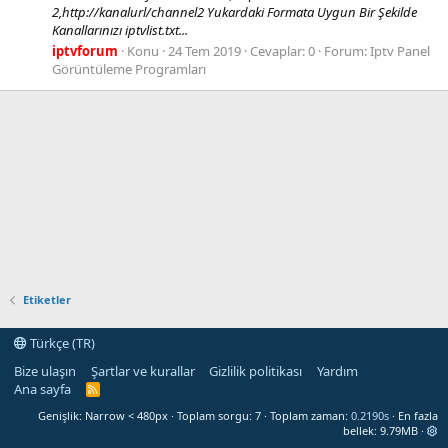
2,http://kanalurl/channel2 Yukardaki Formata Uygun Bir Şekilde
Kanallarınızı iptvlist.txt...
iptvforum
Konu
24 Tem 2019
Cevaplar: 0
Forum:
Iptv Panel
Görüntüleme Programları
Etiketler
Türkçe (TR)
Bize ulaşın
Şartlar ve kurallar
Gizlilik politikası
Yardım
Ana sayfa
R
S
Genişlik
Toplam sorgu
7
Toplam zaman
0.2190s
En fazla
S
bellek
9.79MB