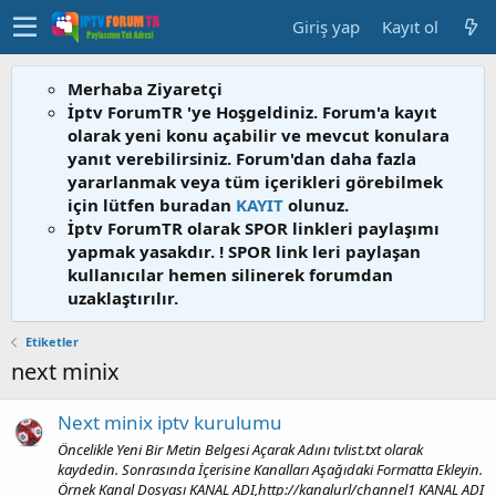
Giriş yap
Kayıt ol
Merhaba Ziyaretçi
İptv ForumTR 'ye Hoşgeldiniz. Forum'a kayıt
olarak yeni konu açabilir ve mevcut konulara
yanıt verebilirsiniz. Forum'dan daha fazla
yararlanmak veya tüm içerikleri görebilmek
için lütfen buradan
KAYIT
olunuz.
İptv ForumTR olarak SPOR linkleri paylaşımı
yapmak yasakdır. ! SPOR link leri paylaşan
kullanıcılar hemen silinerek forumdan
uzaklaştırılır.
Etiketler
next minix
Next minix iptv kurulumu
Öncelikle Yeni Bir Metin Belgesi Açarak Adını tvlist.txt olarak
kaydedin. Sonrasında İçerisine Kanalları Aşağıdaki Formatta Ekleyin.
Örnek Kanal Dosyası KANAL ADI,http://kanalurl/channel1 KANAL ADI