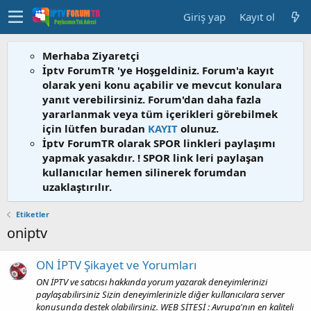
Giriş yap
Kayıt ol
Merhaba Ziyaretçi
İptv ForumTR 'ye Hoşgeldiniz. Forum'a kayıt
olarak yeni konu açabilir ve mevcut konulara
yanıt verebilirsiniz. Forum'dan daha fazla
yararlanmak veya tüm içerikleri görebilmek
için lütfen buradan
KAYIT
olunuz.
İptv ForumTR olarak SPOR linkleri paylaşımı
yapmak yasakdır. ! SPOR link leri paylaşan
kullanıcılar hemen silinerek forumdan
uzaklaştırılır.
Etiketler
oniptv
ON İPTV Şikayet ve Yorumları
ON İPTV ve satıcısı hakkında yorum yazarak deneyimlerinizi
paylaşabilirsiniz Sizin deneyimlerinizle diğer kullanıcılara server
konusunda destek olabilirsiniz. WEB SİTESİ : Avrupa'nın en kaliteli