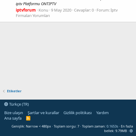
iptv Platformu ONTIPTV
iptvforum
Konu
9 May 2020
Cevaplar: 0
Forum:
İptv
Firmaları Yorumları
Etiketler
Türkçe (TR)
Bize ulaşın
Şartlar ve kurallar
Gizlilik politikası
Yardım
Ana sayfa
R
S
Genişlik
Toplam sorgu
7
Toplam zaman
0.1653s
En fazla
S
bellek
9.79MB