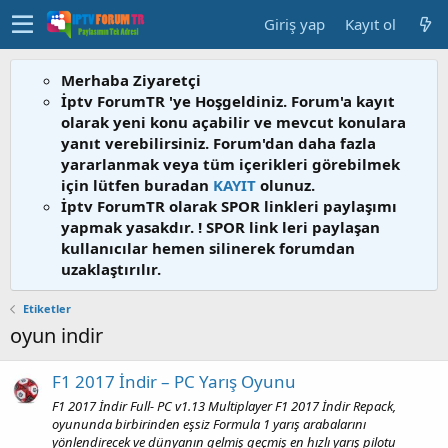
Giriş yap
Kayıt ol
Merhaba Ziyaretçi
İptv ForumTR 'ye Hoşgeldiniz. Forum'a kayıt
olarak yeni konu açabilir ve mevcut konulara
yanıt verebilirsiniz. Forum'dan daha fazla
yararlanmak veya tüm içerikleri görebilmek
için lütfen buradan
KAYIT
olunuz.
İptv ForumTR olarak SPOR linkleri paylaşımı
yapmak yasakdır. ! SPOR link leri paylaşan
kullanıcılar hemen silinerek forumdan
uzaklaştırılır.
Etiketler
oyun indir
F1 2017 İndir – PC Yarış Oyunu
F1 2017 İndir Full- PC v1.13 Multiplayer F1 2017 İndir Repack,
oyununda birbirinden eşsiz Formula 1 yarış arabalarını
yönlendirecek ve dünyanın gelmiş geçmiş en hızlı yarış pilotu