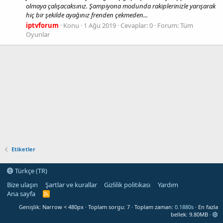
olmaya çalışacaksınız. Şampiyona modunda rakiplerinizle yarışarak
hiç bir şekilde ayağınız frenden çekmeden...
iptvforum
Konu
1 Ağu 2019
Cevaplar: 0
Forum:
Tüm
Oyunlar
Etiketler
Türkçe (TR)
Bize ulaşın
Şartlar ve kurallar
Gizlilik politikası
Yardım
Ana sayfa
R
S
Genişlik
Toplam sorgu
7
Toplam zaman
0.1880s
En fazla
S
bellek
9.80MB