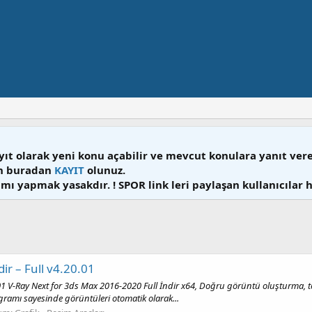
yıt olarak yeni konu açabilir ve mevcut konulara yanıt ver
en buradan
KAYIT
olunuz.
mı yapmak yasakdır. ! SPOR link leri paylaşan kullanıcılar 
r – Full v4.20.01
1 V-Ray Next for 3ds Max 2016-2020 Full İndir x64, Doğru görüntü oluşturma, temi
ramı sayesinde görüntüleri otomatik olarak...