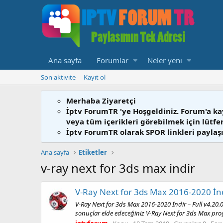
Ana sayfa
Forumlar
Neler yeni
Son aktivite
Kayıt ol
Merhaba Ziyaretçi
İptv ForumTR 'ye Hoşgeldiniz. Forum'a ka
veya tüm içerikleri görebilmek için lütf
İptv ForumTR olarak SPOR linkleri paylaşı
Ana sayfa
Etiketler
v-ray next for 3ds max indir
V-Ray Next for 3ds Max 2016-2020 İndi
V-Ray Next for 3ds Max 2016-2020 İndir – Full v4.20.0
sonuçlar elde edeceğiniz V-Ray Next for 3ds Max prog