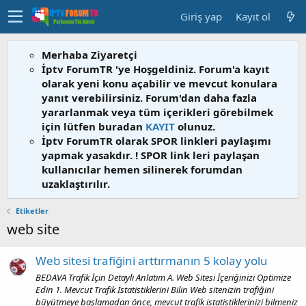
Giriş yap
Kayıt ol
Merhaba Ziyaretçi
İptv ForumTR 'ye Hoşgeldiniz. Forum'a kayıt
olarak yeni konu açabilir ve mevcut konulara
yanıt verebilirsiniz. Forum'dan daha fazla
yararlanmak veya tüm içerikleri görebilmek
için lütfen buradan
KAYIT
olunuz.
İptv ForumTR olarak SPOR linkleri paylaşımı
yapmak yasakdır. ! SPOR link leri paylaşan
kullanıcılar hemen silinerek forumdan
uzaklaştırılır.
Etiketler
web site
Web sitesi trafiğini arttırmanın 5 kolay yolu
BEDAVA Trafik İçin Detaylı Anlatım A. Web Sitesi İçeriğinizi Optimize
Edin 1. Mevcut Trafik İstatistiklerini Bilin Web sitenizin trafiğini
büyütmeye başlamadan önce, mevcut trafik istatistiklerinizi bilmeniz