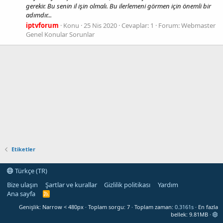
gerekir. Bu senin il işin olmalı. Bu ilerlemeni görmen için önemli bir
adımdır...
iptvforum
Konu
25 Nis 2020
Cevaplar: 1
Forum:
Webmaster
Genel Konular Sorunlar
Etiketler
Türkçe (TR)
Bize ulaşın
Şartlar ve kurallar
Gizlilik politikası
Yardım
Ana sayfa
R
S
Genişlik
Toplam sorgu
7
Toplam zaman
0.3161s
En fazla
S
bellek
9.81MB