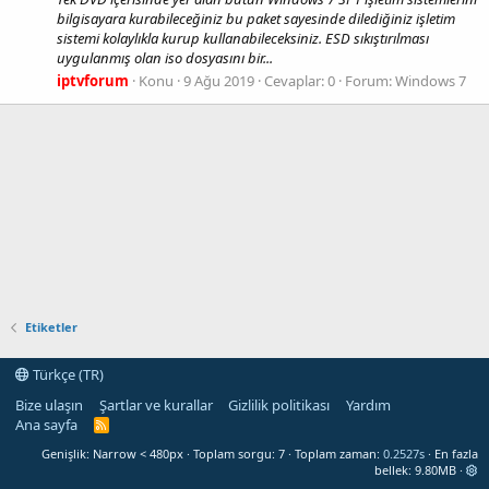
bilgisayara kurabileceğiniz bu paket sayesinde dilediğiniz işletim
sistemi kolaylıkla kurup kullanabileceksiniz. ESD sıkıştırılması
uygulanmış olan iso dosyasını bir...
iptvforum
Konu
9 Ağu 2019
Cevaplar: 0
Forum:
Windows 7
Etiketler
Türkçe (TR)
Bize ulaşın
Şartlar ve kurallar
Gizlilik politikası
Yardım
Ana sayfa
R
S
Genişlik
Toplam sorgu
7
Toplam zaman
0.2527s
En fazla
S
bellek
9.80MB