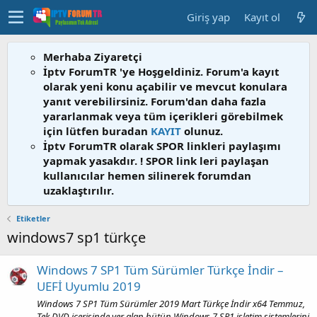
Giriş yap
Kayıt ol
Merhaba Ziyaretçi
İptv ForumTR 'ye Hoşgeldiniz. Forum'a kayıt
olarak yeni konu açabilir ve mevcut konulara
yanıt verebilirsiniz. Forum'dan daha fazla
yararlanmak veya tüm içerikleri görebilmek
için lütfen buradan
KAYIT
olunuz.
İptv ForumTR olarak SPOR linkleri paylaşımı
yapmak yasakdır. ! SPOR link leri paylaşan
kullanıcılar hemen silinerek forumdan
uzaklaştırılır.
Etiketler
windows7 sp1 türkçe
Windows 7 SP1 Tüm Sürümler Türkçe İndir –
UEFİ Uyumlu 2019
Windows 7 SP1 Tüm Sürümler 2019 Mart Türkçe İndir x64 Temmuz,
Tek DVD içerisinde yer alan bütün Windows 7 SP1 işletim sistemlerini