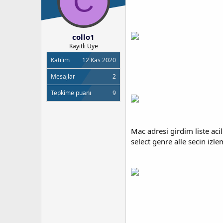
C
y
n
u
g
b
ı
a
ç
collo1
ş
t
Kayıtlı Üye
l
a
a
r
Katılım
12 Kas 2020
t
i
a
h
Mesajlar
2
n
i
Tepkime puanı
9
Mac adresi girdim liste ac
select genre alle secin izle