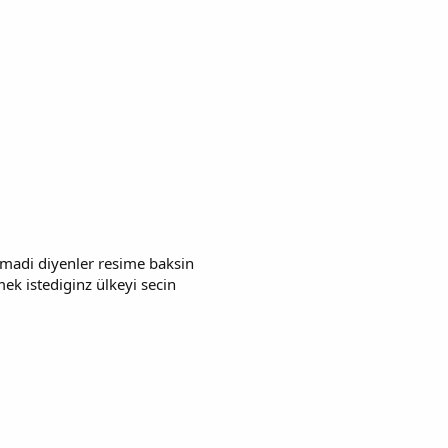
ilmadi diyenler resime baksin
mek istediginz ülkeyi secin