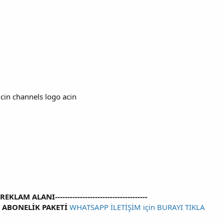
icin channels logo acin
----REKLAM ALANI-------------------------------------
iptv satin al
V ABONELİK PAKETİ
WHATSAPP İLETİŞİM için BURAYI TIKLA