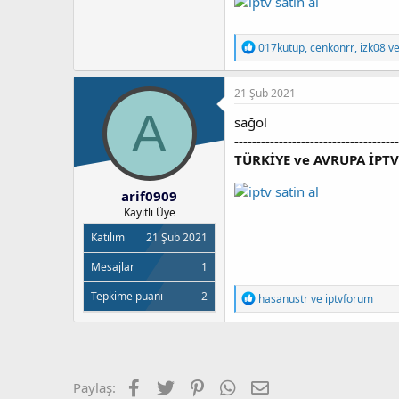
T
017kutup
,
cenkonrr
,
izk08
ve
e
p
k
21 Şub 2021
i
A
l
sağol
e
---------------------------------
r
TÜRKİYE ve AVRUPA İPT
:
arif0909
Kayıtlı Üye
Katılım
21 Şub 2021
Mesajlar
1
Tepkime puanı
2
T
hasanustr
ve
iptvforum
e
p
k
i
l
e
Facebook
Twitter
Pinterest
WhatsApp
E-posta
Paylaş:
r