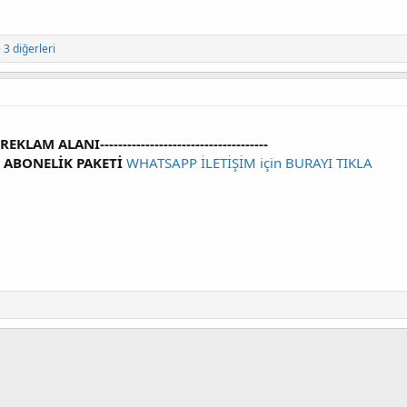
 3 diğerleri
----REKLAM ALANI-------------------------------------
iptv satin al
V ABONELİK PAKETİ
WHATSAPP İLETİŞİM için BURAYI TIKLA