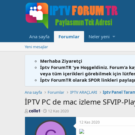
Ana sayfa
Forumlar
Neler yeni
Yeni mesajlar
Merhaba Ziyaretçi
İptv ForumTR 'ye Hoşgeldiniz. Forum'a ka
veya tüm içerikleri görebilmek için lütf
İptv ForumTR olarak SPOR linkleri paylaşı
Ana sayfa
Forumlar
IPTV ARAÇLARI
Iptv Panel Tara
İPTV PC de mac izleme SFVIP-Pla
K
B
collo1
12 Kas 2020
o
a
n
ş
12 Kas 2020
b
l
u
a