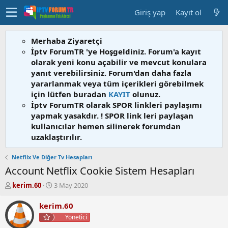
Giriş yap
Kayıt ol
Merhaba Ziyaretçi
İptv ForumTR 'ye Hoşgeldiniz. Forum'a kayıt
olarak yeni konu açabilir ve mevcut konulara
yanıt verebilirsiniz. Forum'dan daha fazla
yararlanmak veya tüm içerikleri görebilmek
için lütfen buradan
KAYIT
olunuz.
İptv ForumTR olarak SPOR linkleri paylaşımı
yapmak yasakdır. ! SPOR link leri paylaşan
kullanıcılar hemen silinerek forumdan
uzaklaştırılır.
Netflix Ve Diğer Tv Hesapları
Account Netflix Cookie Sistem Hesapları
K
B
kerim.60
3 May 2020
o
a
n
ş
kerim.60
b
l
Yönetici
u
a