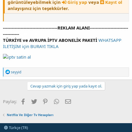
görüntüleyebilmek için
Giriş yap
veya
Kayıt ol
anlayışınız için teşekkürler.
-------------------------------------REKLAM ALANI--------------------------
-----------
iptv satin al
TÜRKİYE ve AVRUPA İPTV ABONELİK PAKETİ
WHATSAPP
İLETİŞİM için BURAYI TIKLA
T
seyyid
e
p
k
Cevap yazmak için giriş yap yada kayıt ol.
i
l
e
Facebook
Twitter
Pinterest
WhatsApp
E-posta
Paylaş:
r
:
Netflix Ve Diğer Tv Hesapları
Türkçe (TR)