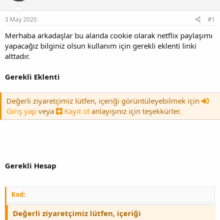
y
n
u
g
3 May 2020
#1
b
ı
a
ç
Merhaba arkadaşlar bu alanda cookie olarak netflix paylaşımı
ş
t
yapacağız bilginiz olsun kullanım için gerekli eklenti linki
l
a
alttadır.
a
r
t
i
a
h
Gerekli Eklenti
n
i
Değerli ziyaretçimiz lütfen, içeriği görüntüleyebilmek için
Giriş yap
veya
Kayıt ol
anlayışınız için teşekkürler.
Gerekli Hesap
Kod:
Değerli ziyaretçimiz lütfen, içeriği