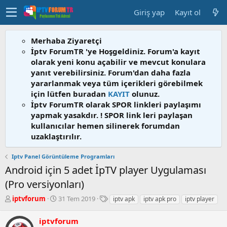
Giriş yap
Kayıt ol
Merhaba Ziyaretçi
İptv ForumTR 'ye Hoşgeldiniz. Forum'a kayıt
olarak yeni konu açabilir ve mevcut konulara
yanıt verebilirsiniz. Forum'dan daha fazla
yararlanmak veya tüm içerikleri görebilmek
için lütfen buradan
KAYIT
olunuz.
İptv ForumTR olarak SPOR linkleri paylaşımı
yapmak yasakdır. ! SPOR link leri paylaşan
kullanıcılar hemen silinerek forumdan
uzaklaştırılır.
Iptv Panel Görüntüleme Programları
Android için 5 adet İpTV player Uygulaması
(Pro versiyonları)
K
B
E
iptvforum
31 Tem 2019
iptv apk
iptv apk pro
iptv player
o
a
t
n
ş
i
iptvforum
b
l
k