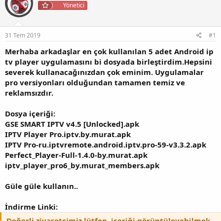
Yönetici
u
a
e
y
n
t
u
g
l
b
ı
e
31 Tem 2019
#1
a
ç
r
Merhaba arkadaşlar en çok kullanılan 5 adet Android ip
ş
t
l
a
tv player uygulamasını bi dosyada birleştirdim.Hepsini
a
r
severek kullanacağınızdan çok eminim. Uygulamalar
t
i
pro versiyonları olduğundan tamamen temiz ve
a
h
reklamsızdır.
n
i
Dosya içeriği:
GSE SMART IPTV v4.5 [Unlocked].apk
IPTV Player Pro.iptv.by.murat.apk
IPTV Pro-ru.iptvremote.android.iptv.pro-59-v3.3.2.apk
Perfect_Player-Full-1.4.0-by.murat.apk
iptv_player_pro6_by.murat_members.apk
Güle güle kullanın..
İndirme Linki:
Değerli ziyaretçimiz lütfen, içeriği görüntüleyebilmek