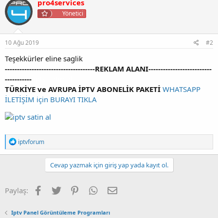
pro4services
i
Yönetici
l
e
r
:
10 Ağu 2019
#2
Teşekkürler eline saglik
-------------------------------------REKLAM ALANI--------------------------
-----------
iptv satin al
TÜRKİYE ve AVRUPA İPTV ABONELİK PAKETİ
WHATSAPP
İLETİŞİM için BURAYI TIKLA
T
iptvforum
e
p
k
Cevap yazmak için giriş yap yada kayıt ol.
i
l
e
Facebook
Twitter
Pinterest
WhatsApp
E-posta
Paylaş:
r
:
Iptv Panel Görüntüleme Programları