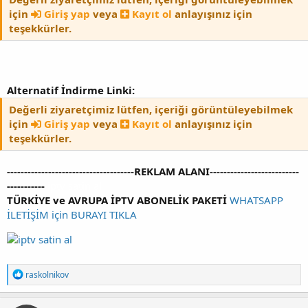
için
Giriş yap
veya
Kayıt ol
anlayışınız için
teşekkürler.
Alternatif
İndirme Linki:
Değerli ziyaretçimiz lütfen, içeriği görüntüleyebilmek
için
Giriş yap
veya
Kayıt ol
anlayışınız için
teşekkürler.
-------------------------------------REKLAM ALANI--------------------------
-----------
iptv satin al
TÜRKİYE ve AVRUPA İPTV ABONELİK PAKETİ
WHATSAPP
İLETİŞİM için BURAYI TIKLA
T
raskolnikov
e
p
k