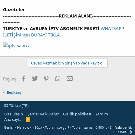
Gazeteler
-------------------------------------REKLAM ALANI--------------------------
-----------
iptv satin al
TÜRKİYE ve AVRUPA İPTV ABONELİK PAKETİ
WHATSAPP
İLETİŞİM için BURAYI TIKLA
Cevap yazmak için giriş yap yada kayıt ol.
Facebook
Twitter
Pinterest
WhatsApp
E-posta
Paylaş:
Beşiktaş
Türkçe (TR)
Bize ulaşın
Şartlar ve kurallar
Gizlilik politikası
Yardım
Ana sayfa
R
S
Genişlik
Toplam sorgu
7
Toplam zaman
0.4004s
En fazla bellek
S
15.73MB