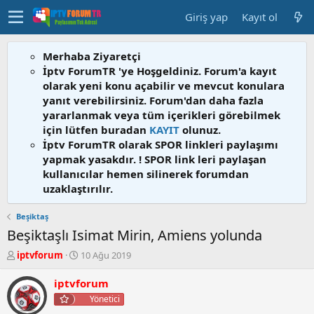
Giriş yap
Kayıt ol
Merhaba Ziyaretçi
İptv ForumTR 'ye Hoşgeldiniz. Forum'a kayıt
olarak yeni konu açabilir ve mevcut konulara
yanıt verebilirsiniz. Forum'dan daha fazla
yararlanmak veya tüm içerikleri görebilmek
için lütfen buradan
KAYIT
olunuz.
İptv ForumTR olarak SPOR linkleri paylaşımı
yapmak yasakdır. ! SPOR link leri paylaşan
kullanıcılar hemen silinerek forumdan
uzaklaştırılır.
Beşiktaş
Beşiktaşlı Isimat Mirin, Amiens yolunda
K
B
iptvforum
10 Ağu 2019
o
a
n
ş
iptvforum
b
l
Yönetici
u
a