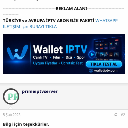
-------------------------------------REKLAM ALANI--------------------------
-----------
iptv satin al
TÜRKİYE ve AVRUPA İPTV ABONELİK PAKETİ
WHATSAPP
İLETİŞİM için BURAYI TIKLA
primeiptvserver
5 Şub 2023
#2
Bilgi için teşekkürler.