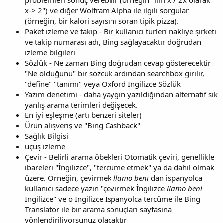
x-> 2") ve diğer Wolfram Alpha ile ilgili sorgular
(örneğin, bir kalori sayısını soran tipik pizza).
Paket izleme ve takip - Bir kullanıcı türleri nakliye şirketi
ve takip numarası adı, Bing sağlayacaktır doğrudan
izleme bilgileri
Sözlük - Ne zaman Bing doğrudan cevap gösterecektir
"Ne olduğunu" bir sözcük ardından searchbox girilir,
"define" "tanımı" veya Oxford İngilizce Sözlük
Yazım denetimi - daha yaygın yazıldığından alternatif sık
yanlış arama terimleri değişecek.
En iyi eşleşme (artı benzeri siteler)
Ürün alışveriş ve "Bing Cashback"
Sağlık Bilgisi
uçuş izleme
Çevir - Belirli arama öbekleri Otomatik çeviri, genellikle
ibareleri "İngilizce", "tercüme etmek" ya da dahil olmak
üzere. Örneğin, çevirmek
llamo beni
dan ispanyolca
kullanıcı sadece yazın "çevirmek İngilizce
llamo beni
İngilizce" ve o İngilizce İspanyolca tercüme ile Bing
Translator ile bir arama sonuçları sayfasına
yönlendiriliyorsunuz olacaktır