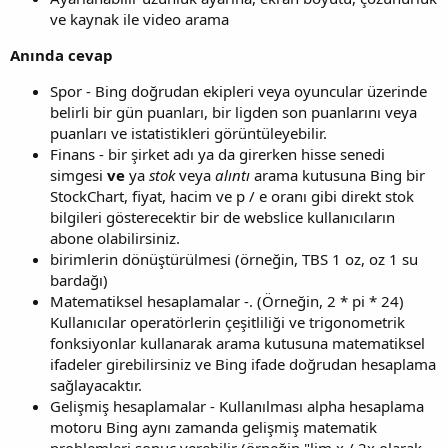
ve kaynak ile video arama
Anında cevap
Spor - Bing doğrudan ekipleri veya oyuncular üzerinde
belirli bir gün puanları, bir ligden son puanlarını veya
puanları ve istatistikleri görüntüleyebilir.
Finans - bir şirket adı ya da girerken hisse senedi
simgesi
ve
ya
stok
veya
alıntı
arama kutusuna Bing bir
StockChart, fiyat, hacim ve p / e oranı gibi direkt stok
bilgileri gösterecektir bir de webslice kullanıcıların
abone olabilirsiniz.
birimlerin dönüştürülmesi (örneğin, TBS 1 oz, oz 1 su
bardağı)
Matematiksel hesaplamalar -. (Örneğin, 2 * pi * 24)
Kullanıcılar operatörlerin çeşitliliği ve trigonometrik
fonksiyonlar kullanarak arama kutusuna matematiksel
ifadeler girebilirsiniz ve Bing ifade doğrudan hesaplama
sağlayacaktır.
Gelişmiş hesaplamalar - Kullanılması alpha hesaplama
motoru Bing aynı zamanda gelişmiş matematik
problemleri sonuç verebilir (örneğin "lim x / 2x olarak