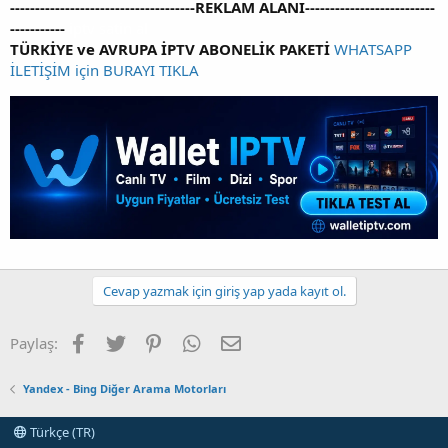
-------------------------------------REKLAM ALANI--------------------------
-----------
iptv satin al
TÜRKİYE ve AVRUPA İPTV ABONELİK PAKETİ
WHATSAPP
İLETİŞİM için BURAYI TIKLA
Cevap yazmak için giriş yap yada kayıt ol.
Facebook
Twitter
Pinterest
WhatsApp
E-posta
Paylaş:
Yandex - Bing Diğer Arama Motorları
Türkçe (TR)