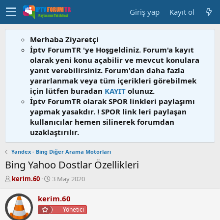
Giriş yap
Kayıt ol
Merhaba Ziyaretçi
İptv ForumTR 'ye Hoşgeldiniz. Forum'a kayıt
olarak yeni konu açabilir ve mevcut konulara
yanıt verebilirsiniz. Forum'dan daha fazla
yararlanmak veya tüm içerikleri görebilmek
için lütfen buradan
KAYIT
olunuz.
İptv ForumTR olarak SPOR linkleri paylaşımı
yapmak yasakdır. ! SPOR link leri paylaşan
kullanıcılar hemen silinerek forumdan
uzaklaştırılır.
Yandex - Bing Diğer Arama Motorları
Bing Yahoo Dostlar Özellikleri
K
B
kerim.60
3 May 2020
o
a
n
ş
kerim.60
b
l
Yönetici
u
a