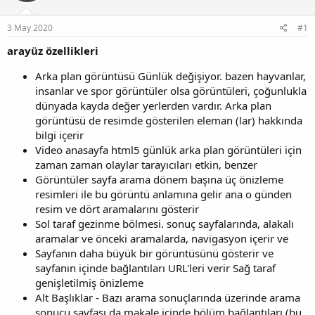
y
n
u
g
3 May 2020
#1
b
ı
a
ç
arayüz özellikleri
ş
t
l
a
Arka plan görüntüsü Günlük değişiyor. bazen hayvanlar,
a
r
insanlar ve spor görüntüler olsa görüntüleri, çoğunlukla
t
i
dünyada kayda değer yerlerden vardır. Arka plan
a
h
n
i
görüntüsü de resimde gösterilen eleman (lar) hakkında
bilgi içerir
Video anasayfa html5 günlük arka plan görüntüleri için
zaman zaman olaylar tarayıcıları etkin, benzer
Görüntüler sayfa arama dönem başına üç önizleme
resimleri ile bu görüntü anlamına gelir ana o günden
resim ve dört aramalarını gösterir
Sol taraf gezinme bölmesi. sonuç sayfalarında, alakalı
aramalar ve önceki aramalarda, navigasyon içerir ve
Sayfanın daha büyük bir görüntüsünü gösterir ve
sayfanın içinde bağlantıları URL'leri verir Sağ taraf
genişletilmiş önizleme
Alt Başlıklar - Bazı arama sonuçlarında üzerinde arama
sonucu sayfası da makale içinde bölüm bağlantıları (bu