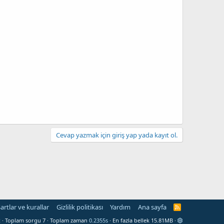
Cevap yazmak için giriş yap yada kayıt ol.
artlar ve kurallar
Gizlilik politikası
Yardım
Ana sayfa
R
S
Toplam sorgu
7
Toplam zaman
0.2355s
En fazla bellek
15.81MB
S