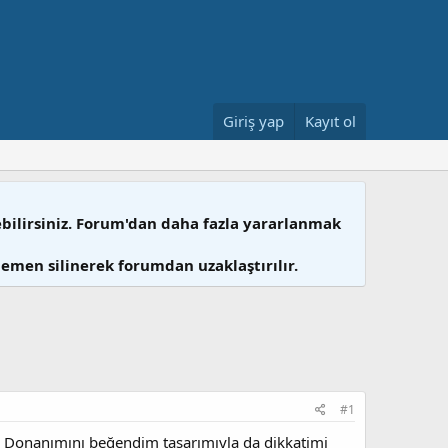
Giriş yap
Kayıt ol
ebilirsiniz. Forum'dan daha fazla yararlanmak
hemen silinerek forumdan uzaklaştırılır.
#1
ş. Donanımını beğendim tasarımıyla da dikkatimi