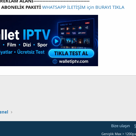
----REKLAM ALANI-------------------------------------
iptv satin al
V ABONELİK PAKETİ
WHATSAPP İLETİŞİM için BURAYI TIKLA
enel
Bize ulaşın
Ş
Genişlik