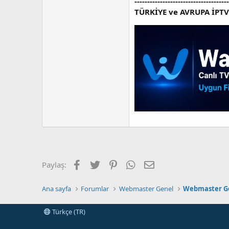
---------------------------------
TÜRKİYE ve AVRUPA İPT
Facebook
Twitter
Pinterest
WhatsApp
E-posta
Paylaş:
Ana sayfa
Forumlar
Webmaster Genel
Webmaster G
Türkçe (TR)