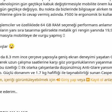
k teknolojinin gün geçtikçe kabuk değiştirmesiyle mobilite önem ka
ün geçtikçe değişiyo. Bu nokta da bizlerinde bilgisayar alırken t
cihlerine göre bi cevap vermiş aslında. F500 le ergonomik bi kull
ke işlemciler ve özelliklede 64 GB RAM seçeneği performans anla
arın yanı sıra tasarıma gelirsekte metalik gri rengin yanında 19,9
lmasıyla mobiliteye de vurgu yapmış 
ışlar
a da 8.3 mm ince çerçeve yapısıyla geniş ekran deneyimi yaşatan 
irerek uzun çalışma saatlerine karşı göz yorgunluklarının yaşanmas
bu özelliği  Ek olarka çalışanlarda düşünülmüş Anti-Glare yansıma ö
 Güçlü donanım ve 1.7 kg hafifliği ile taşınabilirliği sunan Casp
en, içeriği görüntüleyebilmek için
Giriş yap
veya
Kayıt ol
anla
ye ederim..