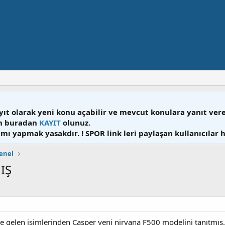
yıt olarak yeni konu açabilir ve mevcut konulara yanıt ver
en buradan
KAYIT
olunuz.
mı yapmak yasakdır. ! SPOR link leri paylaşan kullanıcılar 
enel
IŞ
de gelen isimlerinden Casper yeni nirvana F500 modelini tanıtmı