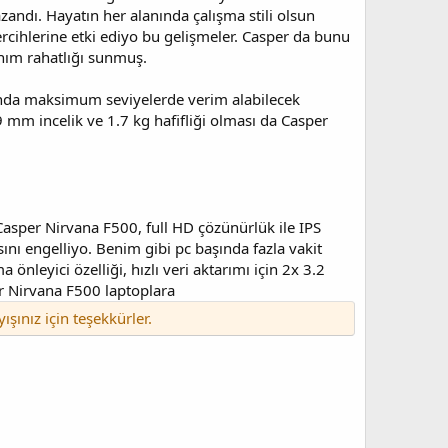
zandı. Hayatın her alanında çalışma stili olsun
ercihlerine etki ediyo bu gelişmeler. Casper da bunu
anım rahatlığı sunmuş.
mında maksimum seviyelerde verim alabilecek
 mm incelik ve 1.7 kg hafifliği olması da Casper
Casper Nirvana F500, full HD çözünürlük ile IPS
ını engelliyo. Benim gibi pc başında fazla vakit
nleyici özelliği, hızlı veri aktarımı için 2x 3.2
er Nirvana F500 laptoplara
yışınız için teşekkürler.