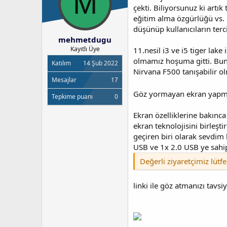
M
y
n
t
çekti. Biliyorsunuz ki artı
u
g
l
eğitim alma özgürlüğü vs. g
b
ı
e
düşünüp kullanıcıların ter
a
ç
r
mehmetdugu
ş
t
Kayıtlı Üye
11.nesil i3 ve i5 tiger la
l
a
a
r
olmamız hoşuma gitti. Bunl
Katılım
14 Şub 2022
t
i
Nirvana F500 tanışabilir o
a
h
Mesajlar
17
n
i
Göz yormayan ekran yapm
Tepkime puanı
0
Ekran özelliklerine bakınc
ekran teknolojisini birleşt
geçiren biri olarak sevdim 
USB ve 1x 2.0 USB ye sahip.
Değerli ziyaretçimiz lütf
linki ile göz atmanızı tavsi