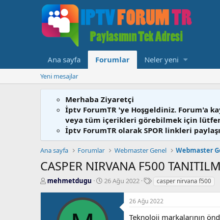
Ana sayfa
Forumlar
Neler yeni
Yeni mesajlar
Merhaba Ziyaretçi
İptv ForumTR 'ye Hoşgeldiniz. Forum'a ka
veya tüm içerikleri görebilmek için lütf
İptv ForumTR olarak SPOR linkleri paylaşı
Ana sayfa
Forumlar
Webmaster Genel
Webmaster G
CASPER NIRVANA F500 TANITILM
K
B
E
mehmetdugu
26 Ağu 2022
casper nirvana f500
o
a
t
n
ş
i
26 Ağu 2022
b
l
k
u
a
e
Teknoloji markalarının ön