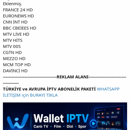
Eklenmiş.
FRANCE 24 HD
EURONEWS HD
CNN İNT HD
BBC CBEİEES HD
MTV LİVE HD
MTV HİTS
MTV 00S
CGTN HD
MEZZO HD
MCM TOP HD
DAVİNCİ HD
-------------------------------------REKLAM ALANI--------------------------
-----------
iptv satin al
TÜRKİYE ve AVRUPA İPTV ABONELİK PAKETİ
WHATSAPP
İLETİŞİM için BURAYI TIKLA