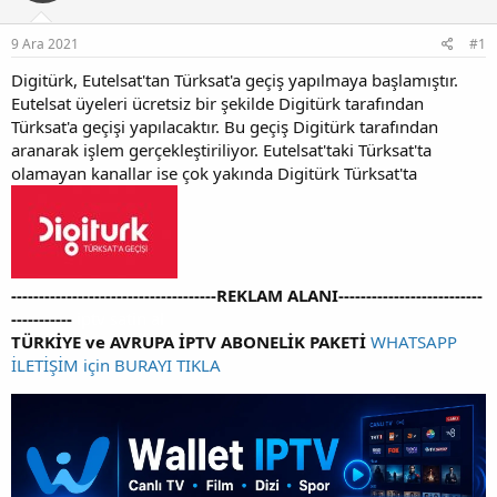
y
n
u
g
9 Ara 2021
#1
b
ı
a
ç
Digitürk, Eutelsat'tan Türksat'a geçiş yapılmaya başlamıştır.
ş
t
Eutelsat üyeleri ücretsiz bir şekilde Digitürk tarafından
l
a
Türksat'a geçişi yapılacaktır. Bu geçiş Digitürk tarafından
a
r
t
i
aranarak işlem gerçekleştiriliyor. Eutelsat'taki Türksat'ta
a
h
olamayan kanallar ise çok yakında Digitürk Türksat'ta
n
i
-------------------------------------REKLAM ALANI--------------------------
-----------
iptv satin al
TÜRKİYE ve AVRUPA İPTV ABONELİK PAKETİ
WHATSAPP
İLETİŞİM için BURAYI TIKLA