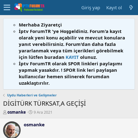
Giriş yap
Kayıt ol
Merhaba Ziyaretçi
İptv ForumTR 'ye Hoşgeldiniz. Forum'a kayıt
olarak yeni konu açabilir ve mevcut konulara
yanıt verebilirsiniz. Forum'dan daha fazla
yararlanmak veya tüm içerikleri görebilmek
için lütfen buradan
KAYIT
olunuz.
İptv ForumTR olarak SPOR linkleri paylaşımı
yapmak yasakdır. ! SPOR link leri paylaşan
kullanıcılar hemen silinerek forumdan
uzaklaştırılır.
Uydu Haberleri ve Gelişmeler
DİGİTÜRK TÜRKSAT,A GEÇİŞİ
K
B
osmanke
9 Ara 2021
o
a
n
ş
osmanke
b
l
u
a