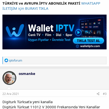
TÜRKİYE ve AVRUPA İPTV ABONELİK PAKETİ
WHATSAPP
İLETİŞİM için BURAYI TIKLA
T
iptvforum
e
p
k
osmanke
i
l
e
r
:
22 Ara 2021
#3
Digiturk Türksat'a yeni kanalla
Digitürk Türksat 11012 V 30000 Frekansında Yeni Kanallar