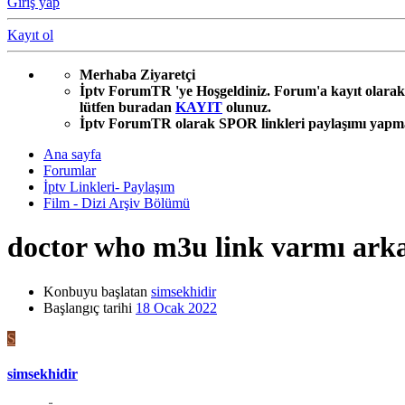
Giriş yap
Kayıt ol
Merhaba Ziyaretçi
İptv ForumTR 'ye Hoşgeldiniz. Forum'a kayıt olarak 
lütfen buradan
KAYIT
olunuz.
İptv ForumTR olarak SPOR linkleri paylaşımı yapmak 
Ana sayfa
Forumlar
İptv Linkleri- Paylaşım
Film - Dizi Arşiv Bölümü
doctor who m3u link varmı arka
Konbuyu başlatan
simsekhidir
Başlangıç tarihi
18 Ocak 2022
S
simsekhidir