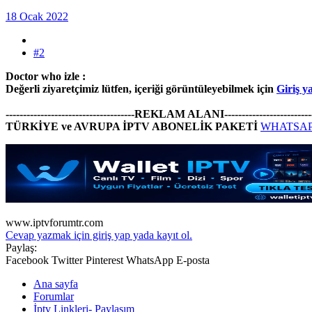
18 Ocak 2022
#2
Doctor who izle :
Değerli ziyaretçimiz lütfen, içeriği görüntüleyebilmek için
Giriş 
-------------------------------------REKLAM ALANI--------------------------
TÜRKİYE ve AVRUPA İPTV ABONELİK PAKETİ
WHATSAPP
www.iptvforumtr.com
Cevap yazmak için giriş yap yada kayıt ol.
Paylaş:
Facebook
Twitter
Pinterest
WhatsApp
E-posta
Ana sayfa
Forumlar
İptv Linkleri- Paylaşım