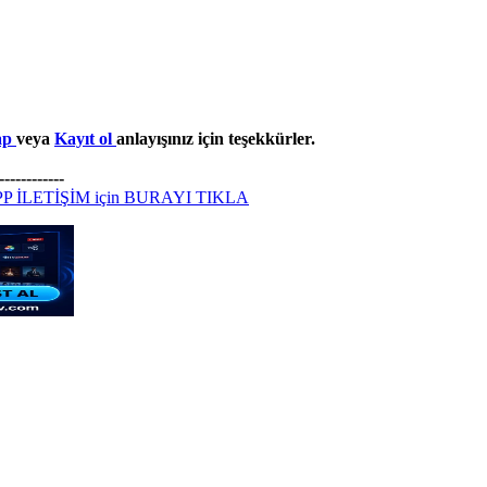
yap
veya
Kayıt ol
anlayışınız için teşekkürler.
-----------
iptv satin al
 İLETİŞİM için BURAYI TIKLA