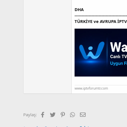
DHA
---------------------------------
TÜRKİYE ve AVRUPA İPT
www.iptvforumtr.com
Facebook
Twitter
Pinterest
WhatsApp
E-posta
Paylaş: