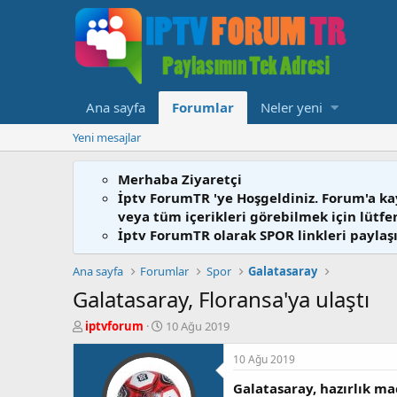
Ana sayfa
Forumlar
Neler yeni
Yeni mesajlar
Merhaba Ziyaretçi
İptv ForumTR 'ye Hoşgeldiniz. Forum'a ka
veya tüm içerikleri görebilmek için lütf
İptv ForumTR olarak SPOR linkleri paylaşı
Ana sayfa
Forumlar
Spor
Galatasaray
Galatasaray, Floransa'ya ulaştı
K
B
iptvforum
10 Ağu 2019
o
a
n
ş
10 Ağu 2019
b
l
Galatasaray, hazırlık ma
u
a