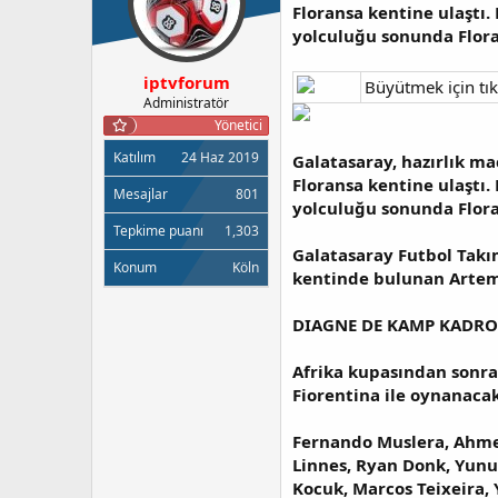
y
n
Floransa kentine ulaştı.
u
g
yolculuğu sonunda Flora
b
ı
a
ç
iptvforum
Büyütmek için tık
ş
t
Administratör
l
a
Yönetici
a
r
t
i
Katılım
24 Haz 2019
Galatasaray, hazırlık ma
a
h
Floransa kentine ulaştı.
n
i
Mesajlar
801
yolculuğu sonunda Flora
Tepkime puanı
1,303
Galatasaray Futbol Takım
Konum
Köln
kentinde bulunan Artemi
DIAGNE DE KAMP KADR
Afrika kupasından sonra 
Fiorentina ile oynanaca
Fernando Muslera, Ahmet
Linnes, Ryan Donk, Yun
Kocuk, Marcos Teixeira,