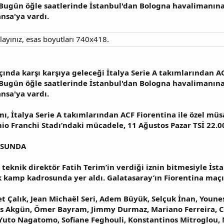
 Bugün öğle saatlerinde İstanbul'dan Bologna havalimanına h
nsa'ya vardı.
layınız, esas boyutları 740x418.
çında karşı karşıya geleceği İtalya Serie A takımlarından AC
 Bugün öğle saatlerinde İstanbul'dan Bologna havalimanına h
nsa'ya vardı.
ı, İtalya Serie A takımlarından ACF Fiorentina ile özel müs
o Franchi Stadı’ndaki mücadele, 11 Ağustos Pazar TSİ 22.0
OSUNDA
teknik direktör Fatih Terim’in verdiği iznin bitmesiyle İst
k kamp kadrosunda yer aldı. Galatasaray’ın Fiorentina maç
 Çalık, Jean Michaël Seri, Adem Büyük, Selçuk İnan, Youne
us Akgün, Ömer Bayram, Jimmy Durmaz, Mariano Ferreira, C
 Yuto Nagatomo, Sofiane Feghouli, Konstantinos Mitroglou,