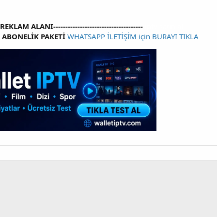
----REKLAM ALANI-------------------------------------
iptv satin al
V ABONELİK PAKETİ
WHATSAPP İLETİŞİM için BURAYI TIKLA