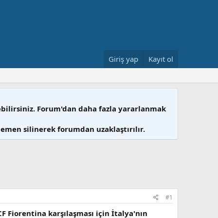
Giriş yap
Kayıt ol
ebilirsiniz. Forum'dan daha fazla yararlanmak
hemen silinerek forumdan uzaklaştırılır.
#1
F Fiorentina karşılaşması için İtalya'nın