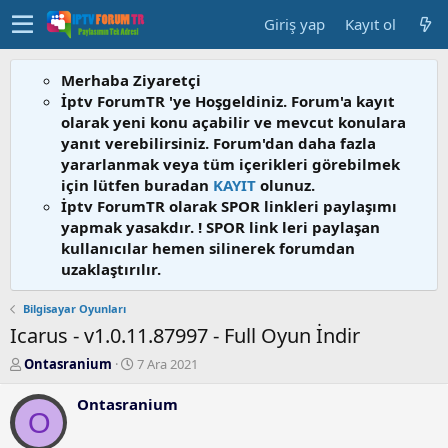
Giriş yap
Kayıt ol
Merhaba Ziyaretçi
İptv ForumTR 'ye Hoşgeldiniz. Forum'a kayıt
olarak yeni konu açabilir ve mevcut konulara
yanıt verebilirsiniz. Forum'dan daha fazla
yararlanmak veya tüm içerikleri görebilmek
için lütfen buradan
KAYIT
olunuz.
İptv ForumTR olarak SPOR linkleri paylaşımı
yapmak yasakdır. ! SPOR link leri paylaşan
kullanıcılar hemen silinerek forumdan
uzaklaştırılır.
Bilgisayar Oyunları
Icarus - v1.0.11.87997 - Full Oyun İndir
K
B
Ontasranium
7 Ara 2021
o
a
n
ş
Ontasranium
O
b
l
u
a