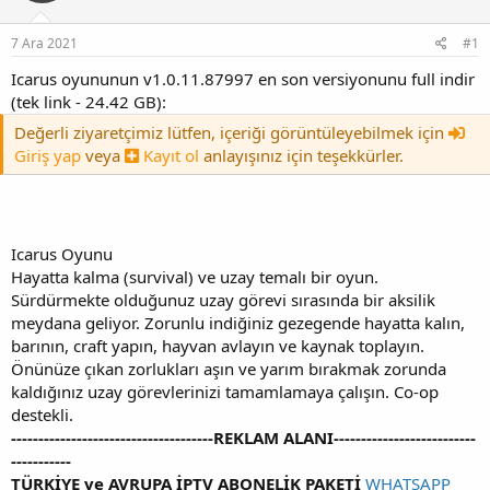
y
n
u
g
7 Ara 2021
#1
b
ı
a
ç
Icarus oyununun v1.0.11.87997 en son versiyonunu full indir
ş
t
(tek link - 24.42 GB):
l
a
a
r
Değerli ziyaretçimiz lütfen, içeriği görüntüleyebilmek için
t
i
Giriş yap
veya
Kayıt ol
anlayışınız için teşekkürler.
a
h
n
i
Icarus Oyunu
Hayatta kalma (survival) ve uzay temalı bir oyun.
Sürdürmekte olduğunuz uzay görevi sırasında bir aksilik
meydana geliyor. Zorunlu indiğiniz gezegende hayatta kalın,
barının, craft yapın, hayvan avlayın ve kaynak toplayın.
Önünüze çıkan zorlukları aşın ve yarım bırakmak zorunda
kaldığınız uzay görevlerinizi tamamlamaya çalışın. Co-op
destekli.
-------------------------------------REKLAM ALANI--------------------------
-----------
iptv satin al
TÜRKİYE ve AVRUPA İPTV ABONELİK PAKETİ
WHATSAPP