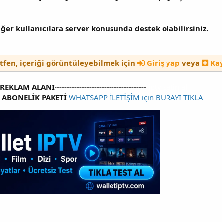
iğer kullanıcılara server konusunda destek olabilirsiniz.
ütfen, içeriği görüntüleyebilmek için
Giriş yap
veya
Kay
----REKLAM ALANI-------------------------------------
iptv satin al
V ABONELİK PAKETİ
WHATSAPP İLETİŞİM için BURAYI TIKLA