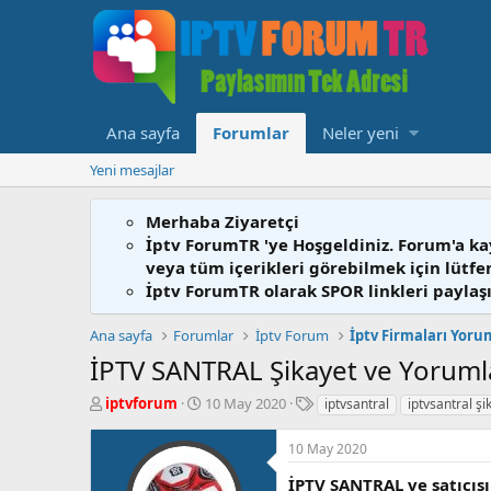
Ana sayfa
Forumlar
Neler yeni
Yeni mesajlar
Merhaba Ziyaretçi
İptv ForumTR 'ye Hoşgeldiniz. Forum'a ka
veya tüm içerikleri görebilmek için lütf
İptv ForumTR olarak SPOR linkleri paylaşı
Ana sayfa
Forumlar
İptv Forum
İptv Firmaları Yoru
İPTV SANTRAL Şikayet ve Yoruml
K
B
E
iptvforum
10 May 2020
iptvsantral
iptvsantral şi
o
a
t
n
ş
i
10 May 2020
b
l
k
u
a
e
İPTV SANTRAL ve satıcıs