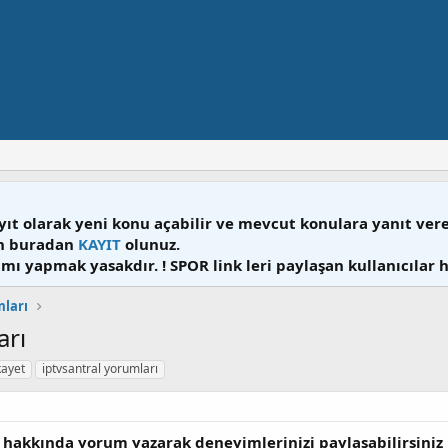
yıt olarak yeni konu açabilir ve mevcut konulara yanıt ver
en buradan
KAYIT
olunuz.
mı yapmak yasakdır. ! SPOR link leri paylaşan kullanıcılar 
mları
arı
kayet
iptvsantral yorumları
ı hakkında yorum yazarak deneyimlerinizi paylaşabilirsiniz