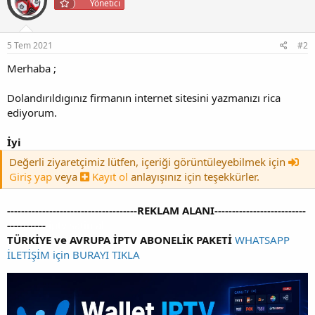
Yönetici
5 Tem 2021
#2
Merhaba ;
Dolandırıldıgınız firmanın internet sitesini yazmanızı rica
ediyorum.
İyi
Değerli ziyaretçimiz lütfen, içeriği görüntüleyebilmek için
Giriş yap
veya
Kayıt ol
anlayışınız için teşekkürler.
-------------------------------------REKLAM ALANI--------------------------
-----------
iptv satin al
TÜRKİYE ve AVRUPA İPTV ABONELİK PAKETİ
WHATSAPP
İLETİŞİM için BURAYI TIKLA