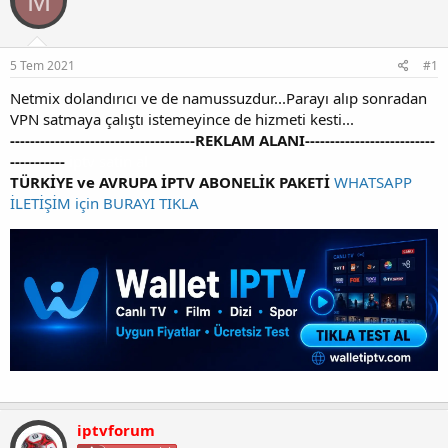
M
y
n
t
u
g
l
b
ı
e
a
ç
r
5 Tem 2021
#1
ş
t
l
a
Netmix dolandırıcı ve de namussuzdur...Parayı alıp sonradan
a
r
VPN satmaya çalıştı istemeyince de hizmeti kesti...
t
i
-------------------------------------REKLAM ALANI--------------------------
a
h
-----------
iptv satin al
n
i
TÜRKİYE ve AVRUPA İPTV ABONELİK PAKETİ
WHATSAPP
İLETİŞİM için BURAYI TIKLA
iptvforum