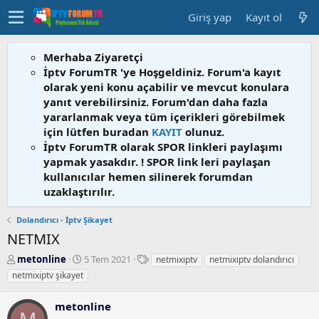
Giriş yap
Kayıt ol
Merhaba Ziyaretçi
İptv ForumTR 'ye Hoşgeldiniz. Forum'a kayıt
olarak yeni konu açabilir ve mevcut konulara
yanıt verebilirsiniz. Forum'dan daha fazla
yararlanmak veya tüm içerikleri görebilmek
için lütfen buradan
KAYIT
olunuz.
İptv ForumTR olarak SPOR linkleri paylaşımı
yapmak yasakdır. ! SPOR link leri paylaşan
kullanıcılar hemen silinerek forumdan
uzaklaştırılır.
Dolandırıcı - İptv Şikayet
NETMIX
K
B
E
metonline
5 Tem 2021
netmixiptv
netmixiptv dolandırıcı
o
a
t
netmixiptv şikayet
n
ş
i
b
l
k
metonline
u
a
e