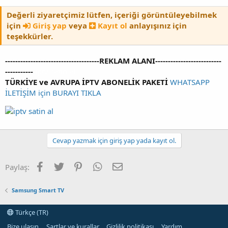
Değerli ziyaretçimiz lütfen, içeriği görüntüleyebilmek
için
Giriş yap
veya
Kayıt ol
anlayışınız için
teşekkürler.
-------------------------------------REKLAM ALANI--------------------------
-----------
iptv satin al
TÜRKİYE ve AVRUPA İPTV ABONELİK PAKETİ
WHATSAPP
İLETİŞİM için BURAYI TIKLA
Cevap yazmak için giriş yap yada kayıt ol.
Facebook
Twitter
Pinterest
WhatsApp
E-posta
Paylaş:
Samsung Smart TV
Türkçe (TR)
Bize ulaşın
Şartlar ve kurallar
Gizlilik politikası
Yardım