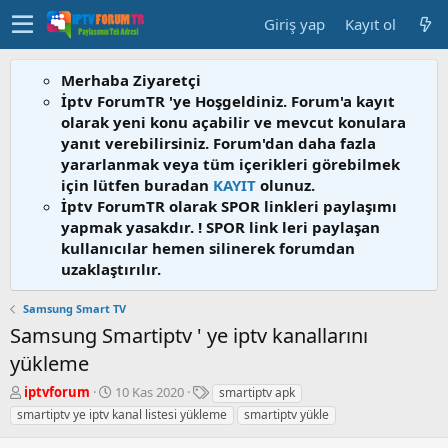
Giriş yap
Kayıt ol
Merhaba Ziyaretçi
İptv ForumTR 'ye Hoşgeldiniz. Forum'a kayıt
olarak yeni konu açabilir ve mevcut konulara
yanıt verebilirsiniz. Forum'dan daha fazla
yararlanmak veya tüm içerikleri görebilmek
için lütfen buradan
KAYIT
olunuz.
İptv ForumTR olarak SPOR linkleri paylaşımı
yapmak yasakdır. ! SPOR link leri paylaşan
kullanıcılar hemen silinerek forumdan
uzaklaştırılır.
Samsung Smart TV
Samsung Smartiptv ' ye iptv kanallarını
yükleme
K
B
E
iptvforum
10 Kas 2020
smartiptv apk
o
a
t
smartiptv ye iptv kanal listesi yükleme
smartiptv yükle
n
ş
i
b
l
k