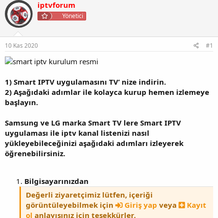
iptvforum
u
a
e
y
n
Yönetici
t
u
g
l
b
ı
e
a
ç
r
10 Kas 2020
#1
ş
t
l
a
a
r
t
i
1) Smart IPTV uygulamasını TV’ nize indirin.
a
h
2) Aşağıdaki adımlar ile kolayca kurup hemen izlemeye
n
i
başlayın.
Samsung ve LG marka Smart TV lere Smart IPTV
uygulaması ile iptv kanal listenizi nasıl
yükleyebileceğinizi aşağıdaki adımları izleyerek
öğrenebilirsiniz.
Bilgisayarınızdan
Değerli ziyaretçimiz lütfen, içeriği
görüntüleyebilmek için
Giriş yap
veya
Kayıt
ol
anlayışınız için teşekkürler.