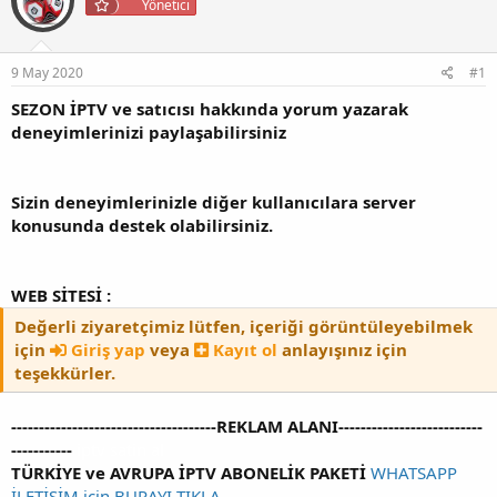
y
n
Yönetici
t
u
g
l
b
ı
e
a
ç
r
9 May 2020
#1
ş
t
l
a
SEZON İPTV ve satıcısı hakkında yorum yazarak
a
r
deneyimlerinizi paylaşabilirsiniz
t
i
a
h
n
i
Sizin deneyimlerinizle diğer kullanıcılara server
konusunda destek olabilirsiniz.
WEB SİTESİ :
Değerli ziyaretçimiz lütfen, içeriği görüntüleyebilmek
için
Giriş yap
veya
Kayıt ol
anlayışınız için
teşekkürler.
-------------------------------------REKLAM ALANI--------------------------
-----------
iptv satin al
TÜRKİYE ve AVRUPA İPTV ABONELİK PAKETİ
WHATSAPP
İLETİŞİM için BURAYI TIKLA