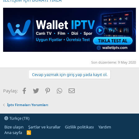
Son düzenleme:
9 May 2020
Cevap yazmak için giriş yap yada kayıt ol.
Facebook
Twitter
Pinterest
WhatsApp
E-posta
Paylaş:
İptv Firmaları Yorumları
Türkçe (TR)
Bize ulaşın
Şartlar ve kurallar
Gizlilik politikası
Yardım
Ana sayfa
R
S