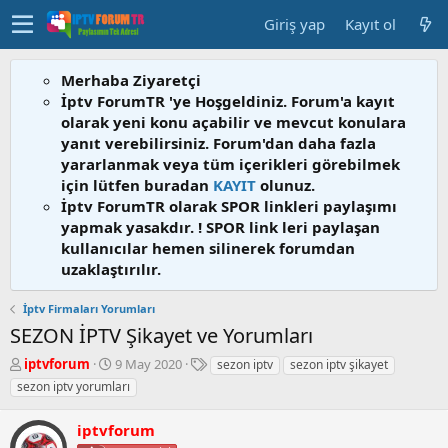
Giriş yap
Kayıt ol
Merhaba Ziyaretçi
İptv ForumTR 'ye Hoşgeldiniz. Forum'a kayıt
olarak yeni konu açabilir ve mevcut konulara
yanıt verebilirsiniz. Forum'dan daha fazla
yararlanmak veya tüm içerikleri görebilmek
için lütfen buradan
KAYIT
olunuz.
İptv ForumTR olarak SPOR linkleri paylaşımı
yapmak yasakdır. ! SPOR link leri paylaşan
kullanıcılar hemen silinerek forumdan
uzaklaştırılır.
İptv Firmaları Yorumları
SEZON İPTV Şikayet ve Yorumları
K
B
E
iptvforum
9 May 2020
sezon iptv
sezon iptv şikayet
o
a
t
sezon iptv yorumları
n
ş
i
b
l
k
iptvforum
u
a
e