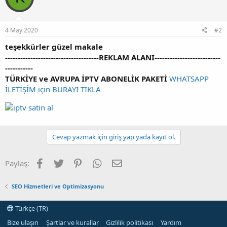
4 May 2020
#2
teşekkürler güzel makale
-------------------------------------REKLAM ALANI--------------------------
-----------
iptv satin al
TÜRKİYE ve AVRUPA İPTV ABONELİK PAKETİ
WHATSAPP
İLETİŞİM için BURAYI TIKLA
Cevap yazmak için giriş yap yada kayıt ol.
Facebook
Twitter
Pinterest
WhatsApp
E-posta
Paylaş:
SEO Hizmetleri ve Optimizasyonu
Türkçe (TR)
Bize ulaşın
Şartlar ve kurallar
Gizlilik politikası
Yardım