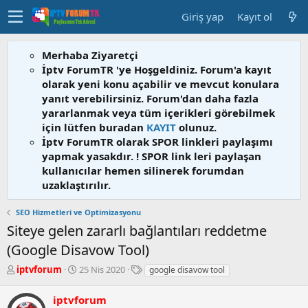
Giriş yap
Kayıt ol
Merhaba Ziyaretçi
İptv ForumTR 'ye Hoşgeldiniz. Forum'a kayıt
olarak yeni konu açabilir ve mevcut konulara
yanıt verebilirsiniz. Forum'dan daha fazla
yararlanmak veya tüm içerikleri görebilmek
için lütfen buradan
KAYIT
olunuz.
İptv ForumTR olarak SPOR linkleri paylaşımı
yapmak yasakdır. ! SPOR link leri paylaşan
kullanıcılar hemen silinerek forumdan
uzaklaştırılır.
SEO Hizmetleri ve Optimizasyonu
Siteye gelen zararlı bağlantıları reddetme
(Google Disavow Tool)
K
B
E
iptvforum
25 Nis 2020
google disavow tool
o
a
t
n
ş
i
iptvforum
b
l
k