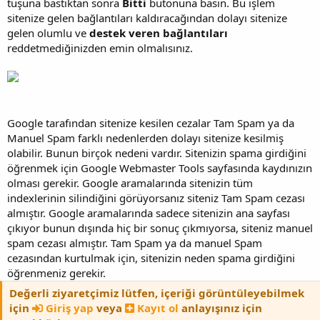
tuşuna bastıktan sonra
Bitti
butonuna basın. Bu işlem
sitenize gelen bağlantıları kaldıracağından dolayı sitenize
gelen olumlu ve
destek veren bağlantıları
reddetmediğinizden emin olmalısınız.
Google tarafından sitenize kesilen cezalar Tam Spam ya da
Manuel Spam farklı nedenlerden dolayı sitenize kesilmiş
olabilir. Bunun birçok nedeni vardır. Sitenizin spama girdiğini
öğrenmek için Google Webmaster Tools sayfasında kaydınızın
olması gerekir. Google aramalarında sitenizin tüm
indexlerinin silindiğini görüyorsanız siteniz Tam Spam cezası
almıştır. Google aramalarında sadece sitenizin ana sayfası
çıkıyor bunun dışında hiç bir sonuç çıkmıyorsa, siteniz manuel
spam cezası almıştır. Tam Spam ya da manuel Spam
cezasından kurtulmak için, sitenizin neden spama girdiğini
öğrenmeniz gerekir.
Değerli ziyaretçimiz lütfen, içeriği görüntüleyebilmek
için
Giriş yap
veya
Kayıt ol
anlayışınız için