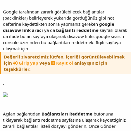
Google tarafından zararlı görülebilecek bağlantıları
(backlinkler) belirleyerek yukarıda gördüğünüz gibi not
defterine kaydettikten sonra yapmanız gereken
google
disavow link aracı
ya da
bağlantı reddetme
sayfası olarak
da ifade bulan sayfaya ulaşarak disavow links google search
console üzerinden bu bağlantıları reddetmek. İlgili sayfaya
ulaşmak için
Değerli ziyaretçimiz lütfen, içeriği görüntüleyebilmek
için
Giriş yap
veya
Kayıt ol
anlayışınız için
teşekkürler.
.
Açılan bağlantıdan
Bağlantıları Reddetme
butonuna
tıklayarak bağlantı reddetme sayfasına ulaşarak kaydettiğiniz
zararlı bağlantılar listeli dosyayı gönderin. Önce Gönder