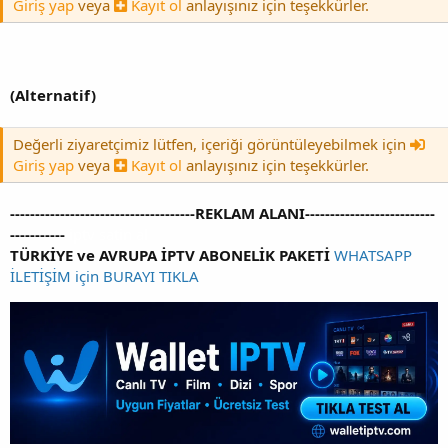
Giriş yap
veya
Kayıt ol
anlayışınız için teşekkürler.
(Alternatif)
Değerli ziyaretçimiz lütfen, içeriği görüntüleyebilmek için
Giriş yap
veya
Kayıt ol
anlayışınız için teşekkürler.
-------------------------------------REKLAM ALANI--------------------------
-----------
iptv satin al
TÜRKİYE ve AVRUPA İPTV ABONELİK PAKETİ
WHATSAPP
İLETİŞİM için BURAYI TIKLA