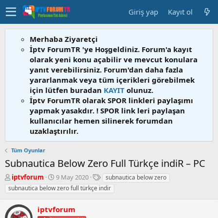
Giriş yap
Kayıt ol
Merhaba Ziyaretçi
İptv ForumTR 'ye Hoşgeldiniz. Forum'a kayıt
olarak yeni konu açabilir ve mevcut konulara
yanıt verebilirsiniz. Forum'dan daha fazla
yararlanmak veya tüm içerikleri görebilmek
için lütfen buradan
KAYIT
olunuz.
İptv ForumTR olarak SPOR linkleri paylaşımı
yapmak yasakdır. ! SPOR link leri paylaşan
kullanıcılar hemen silinerek forumdan
uzaklaştırılır.
Tüm Oyunlar
Subnautica Below Zero Full Türkçe indiR – PC
K
B
E
iptvforum
9 May 2020
subnautica below zero
o
a
t
subnautica below zero full türkçe indir
n
ş
i
b
l
k
iptvforum
u
a
e