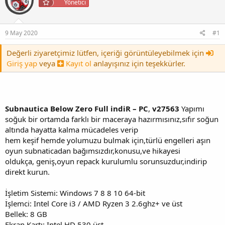
y
n
Yönetici
t
u
g
l
b
ı
e
a
ç
r
9 May 2020
#1
ş
t
l
a
Değerli ziyaretçimiz lütfen, içeriği görüntüleyebilmek için
a
r
Giriş yap
veya
Kayıt ol
anlayışınız için teşekkürler.
t
i
a
h
n
i
Subnautica Below Zero Full indiR – PC
,
v27563
Yapımı
soğuk bir ortamda farklı bir maceraya hazırmısınız,sıfır soğun
altında hayatta kalma mücadeles verip
hem keşif hemde yolumuzu bulmak için,türlü engelleri aşın
oyun subnaticadan bağımsızdır,konusu,ve hikayesi
oldukça, geniş,oyun repack kurulumlu sorunsuzdur,indirip
direkt kurun.
İşletim Sistemi: Windows 7 8 8 10 64-bit
İşlemci: Intel Core i3 / AMD Ryzen 3 2.6ghz+ ve üst
Bellek: 8 GB
Ekran Kartı: Intel HD 530 üst