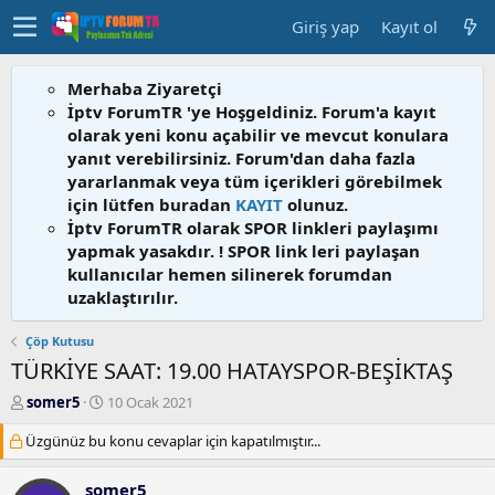
Giriş yap
Kayıt ol
Merhaba Ziyaretçi
İptv ForumTR 'ye Hoşgeldiniz. Forum'a kayıt
olarak yeni konu açabilir ve mevcut konulara
yanıt verebilirsiniz. Forum'dan daha fazla
yararlanmak veya tüm içerikleri görebilmek
için lütfen buradan
KAYIT
olunuz.
İptv ForumTR olarak SPOR linkleri paylaşımı
yapmak yasakdır. ! SPOR link leri paylaşan
kullanıcılar hemen silinerek forumdan
uzaklaştırılır.
Çöp Kutusu
TÜRKİYE SAAT: 19.00 HATAYSPOR-BEŞİKTAŞ
K
B
somer5
10 Ocak 2021
o
a
Üzgünüz bu konu cevaplar için kapatılmıştır...
n
ş
b
l
u
a
somer5