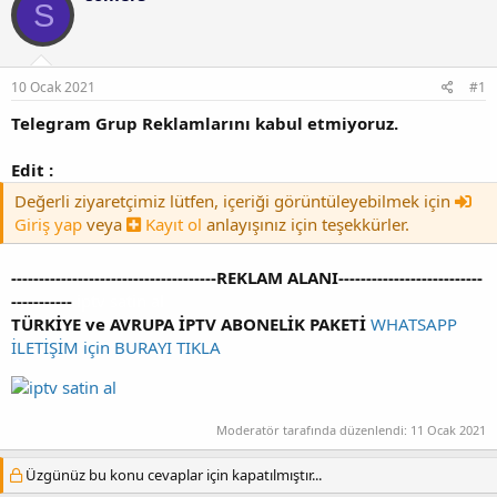
y
n
S
u
g
b
ı
a
ç
ş
t
10 Ocak 2021
#1
l
a
Telegram Grup Reklamlarını kabul etmiyoruz.
a
r
t
i
a
h
Edit :
n
i
Değerli ziyaretçimiz lütfen, içeriği görüntüleyebilmek için
Giriş yap
veya
Kayıt ol
anlayışınız için teşekkürler.
-------------------------------------REKLAM ALANI--------------------------
-----------
iptv satin al
TÜRKİYE ve AVRUPA İPTV ABONELİK PAKETİ
WHATSAPP
İLETİŞİM için BURAYI TIKLA
Moderatör tarafında düzenlendi:
11 Ocak 2021
Üzgünüz bu konu cevaplar için kapatılmıştır...