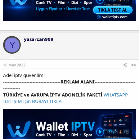
yasarcan999
Y
10 May 2022
#4
Adel iptv guvenlimi
-------------------------------------REKLAM ALANI--------------------------
-----------
iptv satin al
TÜRKİYE ve AVRUPA İPTV ABONELİK PAKETİ
WHATSAPP
İLETİŞİM için BURAYI TIKLA