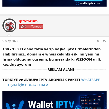
iptvforum
Yönetici
9 May 2022
#2
100 - 150 Tl daha fazla verip başka iptv firmalarından
alabilirsiniz.. domain e whois cekinki eski mi yeni mi
firma oldugunu ögrenin. bu mesajda ki VIZIOON u ilk
kez duyuyorum
-------------------------------------REKLAM ALANI--------------------------
-----------
iptv satin al
TÜRKİYE ve AVRUPA İPTV ABONELİK PAKETİ
WHATSAPP
İLETİŞİM için BURAYI TIKLA